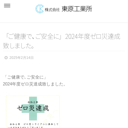
ホーム
「
会社案内
ご
健
康
で
､
ご
安
全
に
」
2024年
度
ゼ
ロ
災達成
致
し
ま
し
た
。
製品紹介
製造製品
2025年2月14日
販売製品
「ご健康で､ご安全に」
雪下ろし装置
2024年度ゼロ災達成致しました。
ゴルフパター
設備紹介
主要設備
検査機器