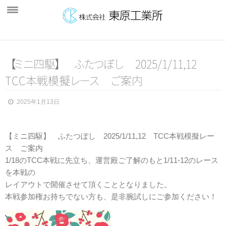
ホーム
【
会社案内
ミ
ニ
四
駆
】
ふ
た
つ
ぼ
し
2025/1/11,12
TCC本戦模
擬
レ
ー
ス
ご
案内
製品紹介
製造製品
2025年1月13日
販売製品
【ミニ四駆】 ふたつぼし 2025/1/11,12 TCC本戦模擬レー
雪下ろし装置
ス ご案内
ゴルフパター
1/18のTCC本戦に先立ち、運営殿ご了解のもと1/11-12のレース
を本戦の
設備紹介
レイアウトで開催させて頂くこととなりました。
本戦参加権お持ちでない方も、是非腕試しにご参加ください！
主要設備
検査機器