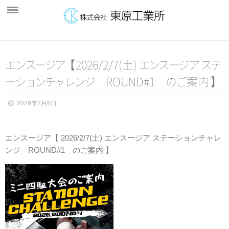
ホーム
エ
会社案内
ン
ス
ー
ジ
ア
【
2026/2/7(土)
エ
ン
ス
ー
ジ
ア
ス
テ
ー
シ
ョ
ン
チ
ャ
レ
ン
ジ
ROUND#1
の
ご
案内
】
製品紹介
製造製品
2026年2月6日
販売製品
エンスージア【 2026/2/7(土) エンスージア ステーションチャレ
雪下ろし装置
ンジ ROUND#1 のご案内 】
ゴルフパター
設備紹介
主要設備
検査機器