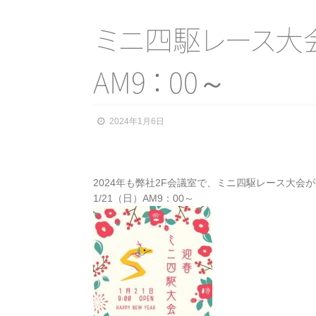
ミ
ニ
四
駆
レ
ー
ス
大会
AM
9
：
00～
2024年1月6日
2024年も弊社2F会議室で、ミニ四駆レース大会
1/21（日）AM9：00～