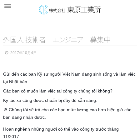
ホーム
外国人 技術者
会社案内
エ
ン
ジ
ニ
ア
募集中
製品紹介
2017年10月4日
製造製品
Gửi đến các bạn Kỹ sư người Việt Nam đang sinh sống và làm việc
販売製品
tại Nhật bản.
雪下ろし装置
Các bạn có muốn làm việc tại công ty chúng tôi không?
ゴルフパター
Ký túc xá cũng được chuẩn bị đầy đủ sẵn sàng.
※ Chúng tôi sẽ trả cho các bạn mức lương cao hơn hiện giờ các
設備紹介
bạn đang nhận được.
主要設備
Hoan nghênh những người có thể vào công ty trước tháng
検査機器
11/2017.