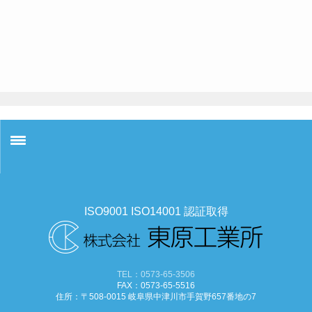
ホーム
ISO9001 ISO14001 認証取得
会社案内
製品紹介
製造製品
TEL：0573-65-3506
雪下ろし装置
FAX：0573-65-5516
住所：〒508-0015 岐阜県中津川市手賀野657番地の7
販売製品
ゴルフパター