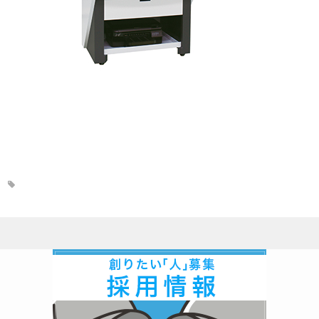
プレスリリース
特許紹介
採用情報
お問い合せ